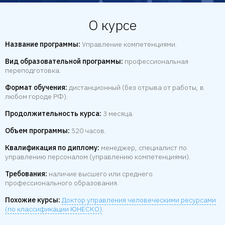
О курсе
Название программы:
Управление компетенциями.
Вид образовательной программы:
профессиональная
переподготовка.
Формат обучения:
дистанционный (без отрыва от работы, в
любом городе РФ).
Продолжительность курса:
3 месяца.
Объем программы:
520 часов.
Квалификация по диплому:
менеджер, специалист по
управлению персоналом (управлению компетенциями).
Требования:
наличие высшего или среднего
профессионального образования.
Похожие курсы:
Доктор управления человеческими ресурсами
(по классификации ЮНЕСКО)
.